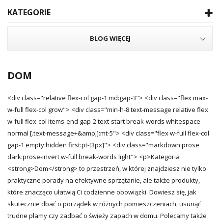
KATEGORIE
BLOG WIĘCEJ
DOM
<div class="relative flex-col gap-1 md:gap-3"> <div class="flex max-
w-full flex-col grow"> <div class="min-h-8 text-message relative flex
w-full flex-col items-end gap-2 text-start break-words whitespace-
normal [.text-message+&amp;]:mt-5"> <div class="flex w-full flex-col
gap-1 empty:hidden first:pt-[3px]"> <div class="markdown prose
dark:prose-invert w-full break-words light"> <p>Kategoria
<strong>Dom</strong> to przestrzeń, w której znajdziesz nie tylko
praktyczne porady na efektywne sprzątanie, ale także produkty,
które znacząco ułatwią Ci codzienne obowiązki. Dowiesz się, jak
skutecznie dbać o porządek w różnych pomieszczeniach, usunąć
trudne plamy czy zadbać o świeży zapach w domu. Polecamy także