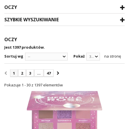
OCZY
SZYBKIE WYSZUKIWANIE
OCZY
Jest 1397 produktów.
Sortuj wg
Pokaż
na stronę
--
30
1
2
3
...
47
Pokazuje 1 - 30 z 1397 elementów