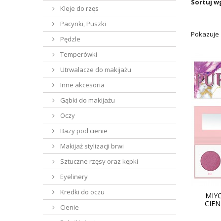
Sortuj w
Kleje do rzęs
Pacynki, Puszki
Pokazuje 
Pędzle
Temperówki
Utrwalacze do makijażu
Inne akcesoria
Gąbki do makijażu
Oczy
Bazy pod cienie
Makijaż stylizacji brwi
Sztuczne rzęsy oraz kępki
Eyelinery
Kredki do oczu
MIYO
CIEN
Cienie