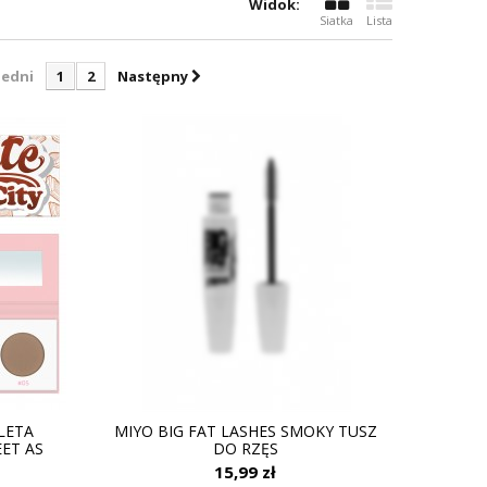
Widok:
Siatka
Lista
edni
1
2
Następny
ALETA
MIYO BIG FAT LASHES SMOKY TUSZ
EET AS
DO RZĘS
15,99 zł