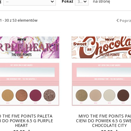
g
Pokaż
na stronę
--
30
1 - 30 z 53 elementów
Poprz
 THE FIVE POINTS PALETA
MIYO THE FIVE POINTS P
I DO POWIEK 6.5 G PURPLE
CIENI DO POWIEK 6.5 G SW
HEART
CHOCOLATE CITY