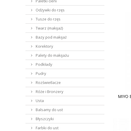
Paletki cieni
Odżywki do rzęs
Tusze do rzęs
Twarz (makijaż)
Bazy pod makijaż
Korektory
Palety do makijażu
Podkłady
Pudry
Rozświetlacze
Róże i Bronzery
MIYO 
Usta
Balsamy do ust
Błyszczyki
Farbki do ust