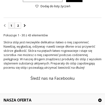
Dodaj do listy życzeń
1
2
Pokazuje 1 - 30 z 43 elementów
Skóra stóp jest niezwykle delikatna i łatwo o niej zapomnieć.
Nawilżaj, wygładzaj, odżywiaj- nawilż swoje dłonie oraz przywróć
skórze gładkość. Skóra na piętach łatwo rogowacieje i staje się
szorstka- nie możesz o niej zapomnieć podczas codziennej
pielęgnacji. W naszej drogerii znajdziesz produkty do stóp z wysokim
stężeniem substancji aktywnych. Preparaty do stóp zapobiegają
poceniu się stóp i pozwalają utrzymać świeżość na dłużej!
Śledź nas na Facebooku
NASZA OFERTA