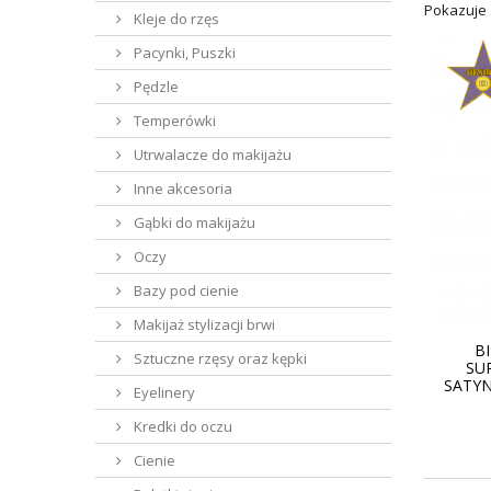
Pokazuje 
Kleje do rzęs
Pacynki, Puszki
Pędzle
Temperówki
Utrwalacze do makijażu
Inne akcesoria
Gąbki do makijażu
Oczy
Bazy pod cienie
Makijaż stylizacji brwi
B
Sztuczne rzęsy oraz kępki
SU
SATY
Eyelinery
Kredki do oczu
Cienie