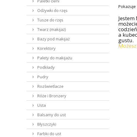
Paletki cieni
Pokazuje 
Odżywki do rzęs
Jestem 
Tusze do rzęs
możecie
codzień
Twarz (makijaż)
a kubec
Bazy pod makijaż
gustu.
Możesz 
Korektory
Palety do makijażu
Podkłady
Pudry
Rozświetlacze
Róże i Bronzery
Usta
Balsamy do ust
Błyszczyki
Farbki do ust