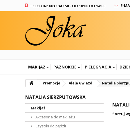
E-MA
TELEFON: 663 134 150 - OD 10:00 DO 14:00
MAKIJAŻ
PAZNOKCIE
PIELĘGNACJA
DZIE
Promocje
Aleja Gwiazd
Natalia Sierz
NATALIA SIERZPUTOWSKA
NATALI
Makijaż
Sortuj w
Akcesoria do makijażu
Czyściki do pędzli