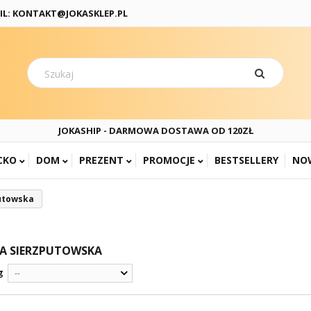
IL: KONTAKT@JOKASKLEP.PL
JOKASHIP - DARMOWA DOSTAWA OD 120ZŁ
CKO
DOM
PREZENT
PROMOCJE
BESTSELLERY
NO
putowska
A SIERZPUTOWSKA
g
--