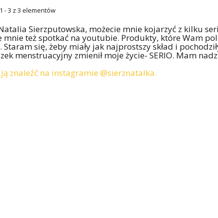
1 - 3 z 3 elementów
Natalia Sierzputowska, możecie mnie kojarzyć z kilku seri
 mnie też spotkać na youtubie. Produkty, które Wam po
. Staram się, żeby miały jak najprostszy skład i pochodz
zek menstruacyjny zmienił moje życie- SERIO. Mam nadzi
ją znaleźć na instagramie
@sierznatalka
.