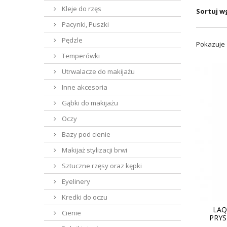
Kleje do rzęs
Sortuj w
Pacynki, Puszki
Pędzle
Pokazuje 1
Temperówki
Utrwalacze do makijażu
Inne akcesoria
Gąbki do makijażu
Oczy
Bazy pod cienie
Makijaż stylizacji brwi
Sztuczne rzęsy oraz kępki
Eyelinery
Kredki do oczu
LAQ
Cienie
PRYS