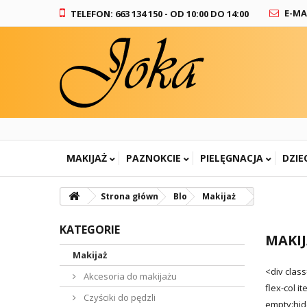
E-MA
TELEFON: 663 134 150 - OD 10:00 DO 14:00
MAKIJAŻ
PAZNOKCIE
PIELĘGNACJA
DZIE
Strona główna
Blog
Makijaż
KATEGORIE
MAKI
Makijaż
<div class
Akcesoria do makijażu
flex-col i
Czyściki do pędzli
empty:hid