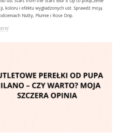
o ust Stars from the Stars Blur It Up to połączenie
cji, koloru i efektu wygładzonych ust. Sprawdź moją
odcieniach Nutty, Plumie i Rose Drip.
ięcej