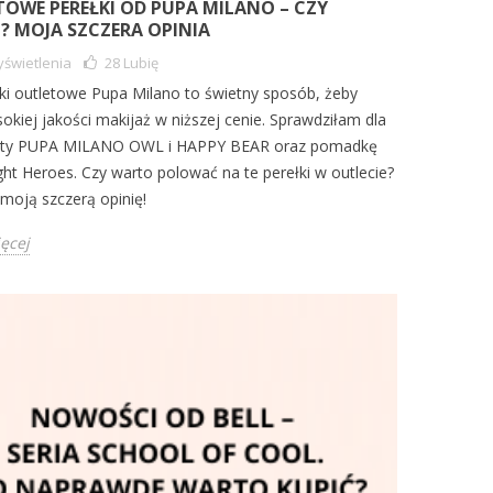
OWE PEREŁKI OD PUPA MILANO – CZY
 MOJA SZCZERA OPINIA
świetlenia
28
Lubię
i outletowe Pupa Milano to świetny sposób, żeby
okiej jakości makijaż w niższej cenie. Sprawdziłam dla
ety PUPA MILANO OWL i HAPPY BEAR oraz pomadkę
ght Heroes. Czy warto polować na te perełki w outlecie?
moją szczerą opinię!
ięcej