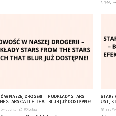
Czytaj w
 W NASZEJ DROGERII – PODKŁADY STARS
STARS 
HE STARS CATCH THAT BLUR JUŻ DOSTĘPNE!
UST, K
świetlenia
90
Lubię
332 Wy