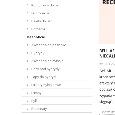
Konturówki do ust
Ochrona ust
Palety do ust
Pomadki
Paznokcie
Akcesoria do paznokci
BELL A
Hybrydy
NIECAŁ
Akcesoria do hybryd
404 Wy
Bazy pod hybrydy
Bell Aft
który po
Topy do hybryd
efektem w
Lakiery hybrydowe
obciąża c
Lampy
wypada w
Pyłki
sięgnąć.
Preparaty
Czytaj wi