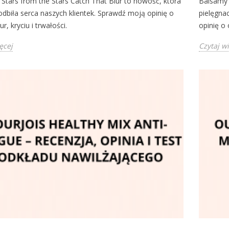
Stars from the Stars Catch That Blur to nowość, która
Balsamy d
dbiła serca naszych klientek. Sprawdź moją opinię o
pielęgna
ur, kryciu i trwałości.
opinię o 
ęcej
Czytaj w