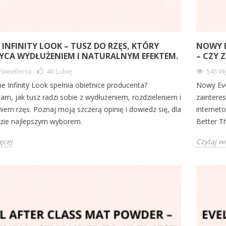
E INFINITY LOOK – TUSZ DO RZĘS, KTÓRY
NOWY E
CA WYDŁUŻENIEM I NATURALNYM EFEKTEM.
– CZY 
świetlenia
46
Lubię
546 Wy
ne Infinity Look spełnia obietnice producenta?
Nowy Eve
am, jak tusz radzi sobie z wydłużeniem, rozdzieleniem i
zainteres
iem rzęs. Poznaj moją szczerą opinię i dowiedz się, dla
internet
zie najlepszym wyborem.
Better T
ęcej
Czytaj w