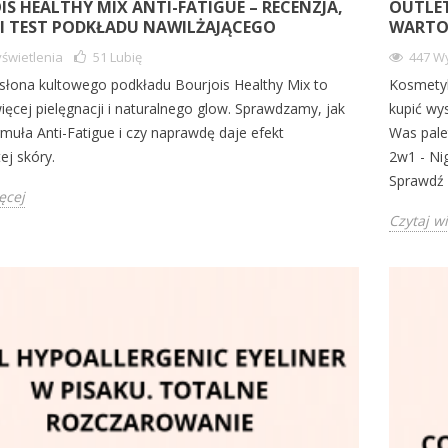
IS HEALTHY MIX ANTI-FATIGUE – RECENZJA,
OUTLET
 I TEST PODKŁADU NAWILŻAJĄCEGO
WARTO?
świetlenia
51
Lubię
447 Wy
łona kultowego podkładu Bourjois Healthy Mix to
Kosmetyk
ięcej pielęgnacji i naturalnego glow. Sprawdzamy, jak
kupić wys
rmuła Anti-Fatigue i czy naprawdę daje efekt
Was pal
ej skóry.
2w1 - Ni
Sprawdź 
ęcej
Czytaj w