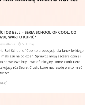
I OD BELL – SERIA SCHOOL OF COOL. CO
WDĘ WARTO KUPIĆ?
świetlenia
55
Lubię
ia Bell School of Cool to propozycja dla fanek lekkiego,
 makijażu na co dzień. Sprawdź moją szczerą opinię i
wa największe hity – wielofunkcyjny Home Work Hero
kakujący róż Secret Crush, które naprawdę warto mieć
yczce.
ięcej