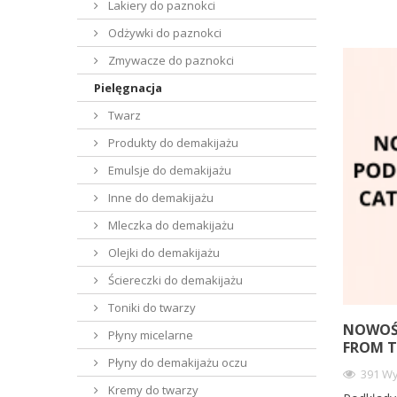
Lakiery do paznokci
Odżywki do paznokci
Zmywacze do paznokci
Pielęgnacja
Twarz
Produkty do demakijażu
Emulsje do demakijażu
Inne do demakijażu
Mleczka do demakijażu
Olejki do demakijażu
Ściereczki do demakijażu
Toniki do twarzy
NOWOŚĆ
Płyny micelarne
FROM T
Płyny do demakijażu oczu
391 Wy
Kremy do twarzy