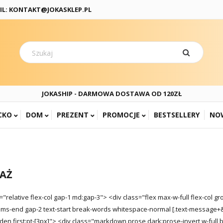
IL: KONTAKT@JOKASKLEP.PL
JOKASHIP - DARMOWA DOSTAWA OD 120ZŁ
CKO
DOM
PREZENT
PROMOCJE
BESTSELLERY
NO
JAŻ
="relative flex-col gap-1 md:gap-3"> <div class="flex max-w-full flex-col g
tems-end gap-2 text-start break-words whitespace-normal [.text-message+&a
den first:pt-[3px]"> <div class="markdown prose dark:prose-invert w-full