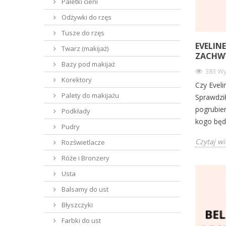
Paletki cieni
Odżywki do rzęs
Tusze do rzęs
EVELIN
Twarz (makijaż)
ZACHWY
Bazy pod makijaż
383 Wy
Korektory
Czy Eveli
Palety do makijażu
Sprawdził
pogrubien
Podkłady
kogo będ
Pudry
Czytaj wi
Rozświetlacze
Róże i Bronzery
Usta
Balsamy do ust
Błyszczyki
Farbki do ust