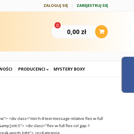
ZALOGUJ SIĘ
ZAREJESTRUJ SIĘ
0
0,00 zł
WOŚCI
PRODUCENCI
MYSTERY BOXY
row"> <div class="min-h-8 text-message relative flex w-full
mp;]:mt-5"> <div class="flex w-full flex-col gap-1
 break-words light"> <p>Kategoria