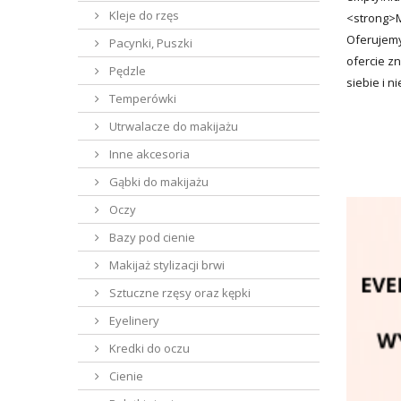
Kleje do rzęs
<strong>M
Oferujemy
Pacynki, Puszki
ofercie z
Pędzle
siebie i 
Temperówki
Utrwalacze do makijażu
Inne akcesoria
Gąbki do makijażu
Oczy
Bazy pod cienie
Makijaż stylizacji brwi
Sztuczne rzęsy oraz kępki
Eyelinery
Kredki do oczu
Cienie