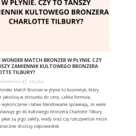
E WONDER MATCH BRONZER W PŁYNIE. CZY
ŃSZY ZAMIENNIK KULTOWEGO BRONZERA
TTE TILBURY?
świetlenia
24
Lubię
Wonder Match Bronzer w płynie to kosmetyk, który
e jakością w stosunku do ceny. Lekka formuła,
e wykończenie i łatwe blendowanie sprawiają, że wiele
ównuje go do kultowego bronzera Charlotte Tilbury.
 jakie są jego zalety, wady oraz czy rzeczywiście może
 znacznie droższy odpowiednik.