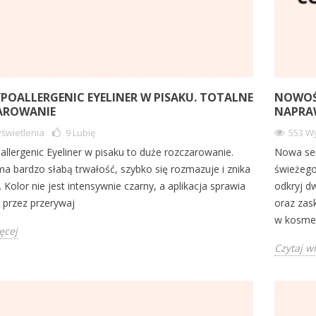
YPOALLERGENIC EYELINER W PISAKU. TOTALNE
NOWOŚC
AROWANIE
NAPRA
świetlenia
9
Lubię
553 Wy
allergenic Eyeliner w pisaku to duże rozczarowanie.
Nowa ser
a bardzo słabą trwałość, szybko się rozmazuje i znika
świeżego
. Kolor nie jest intensywnie czarny, a aplikacja sprawia
odkryj d
 przez przerywaj
oraz zas
w kosmet
ęcej
Czytaj w