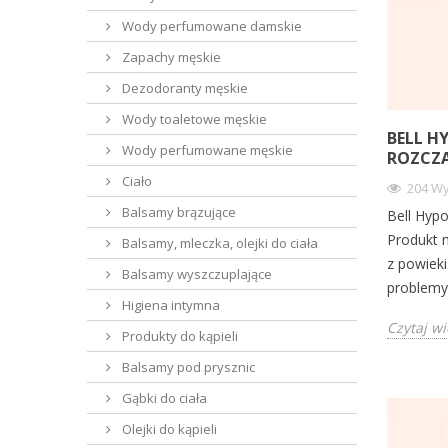
Wody perfumowane damskie
Zapachy męskie
Dezodoranty męskie
Wody toaletowe męskie
BELL H
Wody perfumowane męskie
ROZCZ
Ciało
204 Wy
Balsamy brązujące
Bell Hypo
Produkt m
Balsamy, mleczka, olejki do ciała
z powieki
Balsamy wyszczuplające
problemy
Higiena intymna
Czytaj wi
Produkty do kąpieli
Balsamy pod prysznic
Gąbki do ciała
Olejki do kąpieli