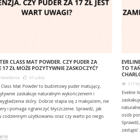
FTER CLASS MAT POWDER. CZY PUDER ZA
EVELIN
E 17 ZŁ MOŻE POZYTYWNIE ZASKOCZYĆ?
TO TA
CHARLO
świetlenia
41
Lubię
317 Wy
er Class Mat Powder to budżetowy puder matujący,
Eveline 
zytywnie zaskakuje naturalnym wykończeniem i
zaskakuj
ygładzenia skóry. Dobrze stapia się z makijażem, nie
naturaln
ery i pomaga ograniczyć błyszczenie. Sprawdź, jak
osób por
 codziennym użytkowaniu oraz czy warto po niego
Sprawdź,
zastąpić
ęcej