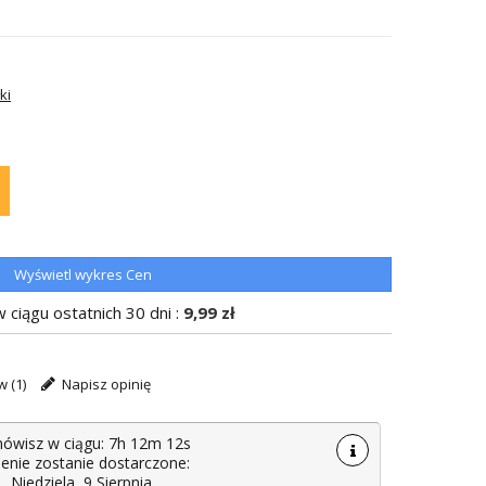
ki
Wyświetl wykres Cen
 ciągu ostatnich 30 dni :
9,99 zł
w (
1
)
Napisz opinię
mówisz w ciągu:
7h 12m 11s
nie zostanie dostarczone:
Niedziela, 9 Sierpnia
.