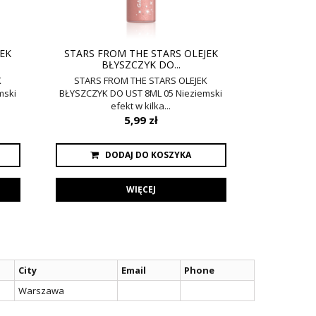
JEK
STARS FROM THE STARS OLEJEK
STARS FR
BŁYSZCZYK DO...
B
K
STARS FROM THE STARS OLEJEK
STARS F
mski
BŁYSZCZYK DO UST 8ML 05 Nieziemski
BŁYSZCZYK 
efekt w kilka...
5,99 zł
DODAJ DO KOSZYKA
WIĘCEJ
City
Email
Phone
Warszawa