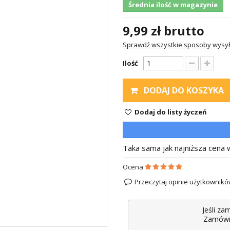
Średnia ilość w magazynie
9,99 zł
brutto
Sprawdź wszystkie sposoby wysył
Ilość
DODAJ DO KOSZYKA
Dodaj do listy życzeń
Taka sama jak najniższa cena w
Ocena
Przeczytaj opinie użytkownikó
Jeśli za
Zamówie