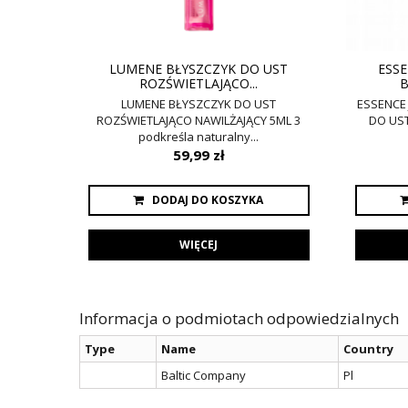
LUMENE BŁYSZCZYK DO UST
ESSE
ROZŚWIETLAJĄCO...
B
LUMENE BŁYSZCZYK DO UST
ESSENCE 
ROZŚWIETLAJĄCO NAWILŻAJĄCY 5ML 3
DO US
podkreśla naturalny...
59,99 zł
DODAJ DO KOSZYKA
WIĘCEJ
Informacja o podmiotach odpowiedzialnych
Type
Name
Country
Baltic Company
Pl